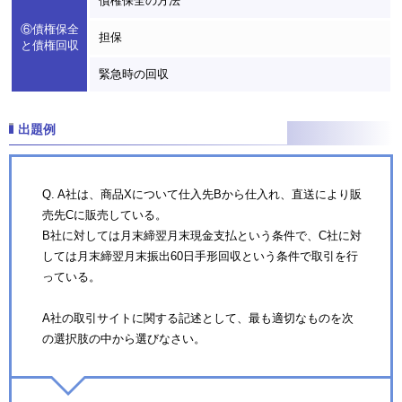
債権保全の方法
⑥債権保全
担保
と債権回収
緊急時の回収
出題例
Q. A社は、商品Xについて仕入先Bから仕入れ、直送により販
売先Cに販売している。
B社に対しては月末締翌月末現金支払という条件で、C社に対
しては月末締翌月末振出60日手形回収という条件で取引を行
っている。
A社の取引サイトに関する記述として、最も適切なものを次
の選択肢の中から選びなさい。