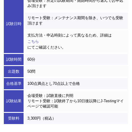
会場受験：所定の試験期間・開始時間から選んでお申込
み頂けます
リモート受験：メンテナンス期間を除き、いつでも受験
頂けます
試験日時
支払方法・申込時刻によって異なるため、詳細は
こちら
にてご確認ください。
試験時間
60分
出題数
50問
合格基準
100点満点とし70点以上で合格
会場受験：試験直後に判明
試験結果
リモート受験：試験終了から10日後以降にJ-Testingマイ
ページで確認可能
受験料
3,300円（税込）