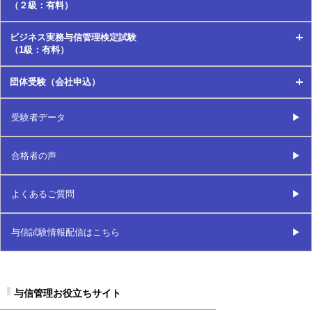
（２級：有料）
試験要項
ビジネス実務与信管理検定試験
２級とは
（1級：有料）
学習方法
試験要項
団体受験（会社申込）
１級とは
３級合格対策アプリ
学習方法
団体受験（会社申込）とは
受験者データ
試験要項
受験の申込方法・手続き
2級合格対策アプリ
導入事例
学習方法
合格者の声
受験の申込方法・手続き
リスクモンスター株式会社
1級合格対策アプリ
よくあるご質問
A社
受験の申込方法・手続き
与信試験情報配信はこちら
B社
与信管理士資格認定更新手続き
C社
与信管理お役立ちサイト