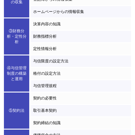
の収集
ホームページからの情報収集
決算内容の知識
③財務分
析・定性分
財務指標分析
析
定性情報分析
与信限度の設定方法
④与信管理
制度の構築
格付の設定方法
と運用
与信管理規程
契約の必要性
⑤契約法
取引基本契約
契約締結の知識