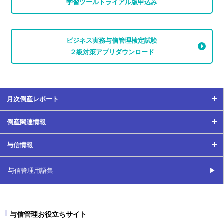
学習ツールトライアル版申込み
財務分析
債務名義
詐害行為
ビジネス実務与信管理検定試験
先取特権
２級対策アプリダウンロード
差押え
差押禁止債権
三角相殺
残存耐用年数
月次倒産レポート
GC注記
仕入債務
倒産関連情報
J-SOX法
月次倒産レポート
資格証明書
与信情報
時価純資産法
倒産関連情報
2024年
事業譲渡
資金繰り
与信情報
与信管理用語集
2021年
2023年
資金繰り表
事故
2024年
2020年
2022年
時効の利益の放棄
与信管理お役立ちサイト
自己資本比率
2023年
2019年