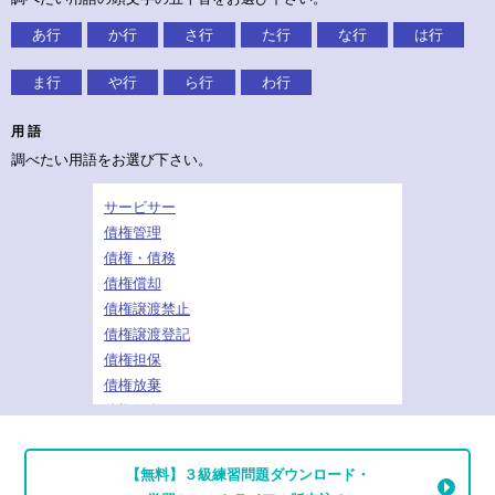
あ行
か行
さ行
た行
な行
は行
ま行
や行
ら行
わ行
用 語
調べたい用語をお選び下さい。
サービサー
債権管理
債権・債務
債権償却
債権譲渡禁止
債権譲渡登記
債権担保
債権放棄
債権保全
在庫買上げ
財務キャッシュフロー
【無料】３級練習問題ダウンロード・
債務超過