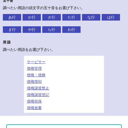
五十音
調べたい用語の頭文字の五十音をお選び下さい。
あ行
か行
さ行
た行
な行
は行
ま行
や行
ら行
わ行
用 語
調べたい用語をお選び下さい。
サービサー
債権管理
債権・債務
債権償却
債権譲渡禁止
債権譲渡登記
債権担保
債権放棄
債権保全
在庫買上げ
財務キャッシュフロー