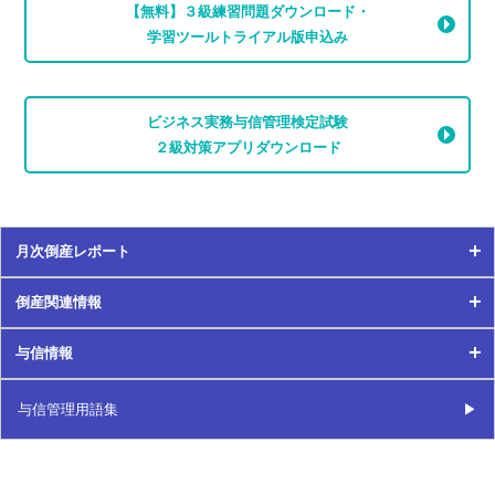
【無料】３級練習問題ダウンロード・
債務超過
学習ツールトライアル版申込み
財務分析
債務名義
詐害行為
ビジネス実務与信管理検定試験
先取特権
２級対策アプリダウンロード
差押え
差押禁止債権
三角相殺
残存耐用年数
月次倒産レポート
GC注記
仕入債務
倒産関連情報
J-SOX法
月次倒産レポート
資格証明書
与信情報
時価純資産法
倒産関連情報
2024年
事業譲渡
資金繰り
与信情報
与信管理用語集
2021年
2023年
資金繰り表
事故
2024年
2020年
2022年
時効の利益の放棄