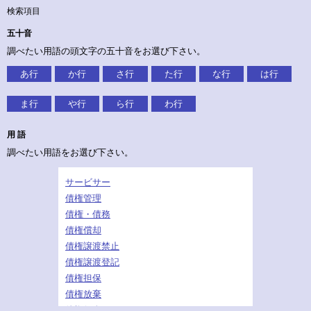
検索項目
五十音
調べたい用語の頭文字の五十音をお選び下さい。
あ行
か行
さ行
た行
な行
は行
ま行
や行
ら行
わ行
用 語
調べたい用語をお選び下さい。
サービサー
債権管理
債権・債務
債権償却
債権譲渡禁止
債権譲渡登記
債権担保
債権放棄
債権保全