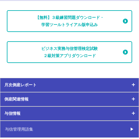
在庫買上げ
財務キャッシュフロー
【無料】３級練習問題ダウンロード・
債務超過
学習ツールトライアル版申込み
財務分析
債務名義
詐害行為
ビジネス実務与信管理検定試験
先取特権
２級対策アプリダウンロード
差押え
差押禁止債権
三角相殺
残存耐用年数
月次倒産レポート
GC注記
仕入債務
倒産関連情報
J-SOX法
月次倒産レポート
資格証明書
与信情報
時価純資産法
倒産関連情報
2024年
事業譲渡
資金繰り
与信情報
与信管理用語集
2021年
2023年
資金繰り表